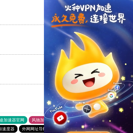
支持
[0]
反对
[0]
支持
[0]
反对
[0]
支持
[0]
反对
[0]
途加速器官网
风驰加速器
旋风加速器
加速度器
外网网址导航
软件中心
雷霆加速
狂飙加速器