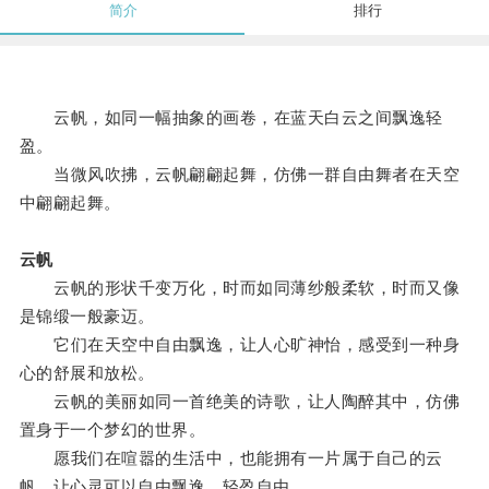
简介
排行
云帆，如同一幅抽象的画卷，在蓝天白云之间飘逸轻
盈。
当微风吹拂，云帆翩翩起舞，仿佛一群自由舞者在天空
中翩翩起舞。
云帆
云帆的形状千变万化，时而如同薄纱般柔软，时而又像
是锦缎一般豪迈。
它们在天空中自由飘逸，让人心旷神怡，感受到一种身
心的舒展和放松。
云帆的美丽如同一首绝美的诗歌，让人陶醉其中，仿佛
置身于一个梦幻的世界。
愿我们在喧嚣的生活中，也能拥有一片属于自己的云
帆，让心灵可以自由飘逸，轻盈自由。