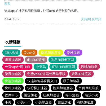
游客
这款app的社区氛围很温馨，让我能够感受到家的温暖。
2024-09-12
支持
[0]
反对
[0]
友情链接
网站地图
QuickQ
旋风加速度器
旋风加速
坚果加速器
tiktok加速器
狗急加速器官网
免费vqn外网加速
小蓝鸟
优途加速器官网
风驰加速器
旋风加速器
免费vps加速器外网苹果版
旋风加速度器
快连加速器
快连加速器官网入口
原子加速器
快鸭加速器
快柠檬加速器
旋风加速度器
外网网址导航
软件中心
雷霆加速
狂飙加速器
哔咔漫画
瑞乐小说
小美
小美vpn
小美加速器
雷霆加速
海鸥加速度