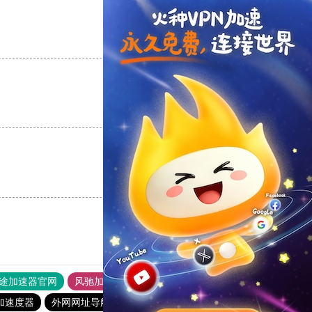
支持
[0]
反对
[0]
支持
[0]
反对
[0]
支持
[0]
反对
[0]
途加速器官网
风驰加速器
旋风加速器
加速度器
外网网址导航
软件中心
雷霆加速
狂飙加速器