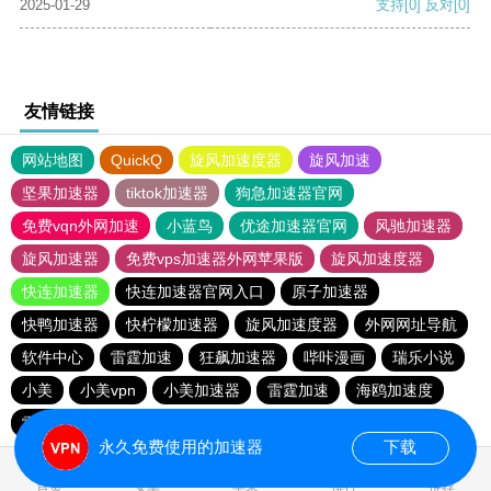
2025-01-29
支持
[0]
反对
[0]
友情链接
网站地图
QuickQ
旋风加速度器
旋风加速
坚果加速器
tiktok加速器
狗急加速器官网
免费vqn外网加速
小蓝鸟
优途加速器官网
风驰加速器
旋风加速器
免费vps加速器外网苹果版
旋风加速度器
快连加速器
快连加速器官网入口
原子加速器
快鸭加速器
快柠檬加速器
旋风加速度器
外网网址导航
软件中心
雷霆加速
狂飙加速器
哔咔漫画
瑞乐小说
小美
小美vpn
小美加速器
雷霆加速
海鸥加速度
雷霆加速版ins
海鸥加速器下载
雷霆加速下载
永久免费使用的加速器
下载
首页
安卓
苹果
排行
推荐