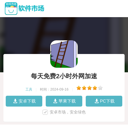
每天免费2小时外网加速
工具
|
时间：2024-09-16
|
安卓下载
苹果下载
PC下载
安卓市场，安全绿色